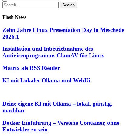
Search
Search
for:
Flash News
Zehn Jahre Linux Presentation Day in Meschede
2026.1
Installation und Inbetriebnahme des
Antivirenprogramms ClamAV für Linux
Matrix als RSS Reader
KI mit Lokaler Ollama und WebUi
Deine eigene KI mit Ollama – lokal, günstig,
machbar
Docker Einführung – Verstehe Container, ohne
Entwickler zu sein