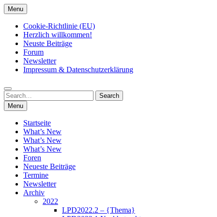
Skip
Menu
to
content
Cookie-Richtlinie (EU)
Herzlich willkommen!
Neuste Beiträge
Forum
Newsletter
Impressum & Datenschutzerklärung
Search
Search
for:
Menu
Startseite
What’s New
What’s New
What’s New
Foren
Neueste Beiträge
Termine
Newsletter
Archiv
2022
LPD2022.2 – {Thema}