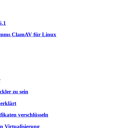
6.1
ramms ClamAV für Linux
r
kler zu sein
erklärt
ikaten verschlüsseln
n Virtualisierung