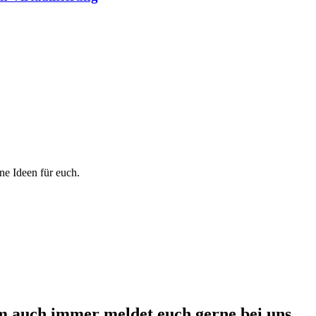
e Ideen für euch.
rm auch immer meldet euch gerne bei uns…