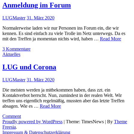
Anmeldung im Forum
LUGMaster
31. März 2020
Normalerweise laden wir nur Personen ins Forum ein, die wir
kennen. Es sind einfach zu viele Trolle im Netz unterwegs. Da es
mit den Treffen ja momentan nichts wird, haben …
Read More
zu
3 Kommentare
Anmeldung
Aktuelles
im
Forum
LUG und Corona
LUGMaster
31. März 2020
Die meisten werden ja mitbekommen haben, dass zzt. ein
Kontaktverbot herrscht. Nun, zumindest in der realen Welt. Wir
treffen uns eigentlich regelmäßig, mussten aber das letzte Treffen
absagen. Wie es …
Read More
on
Comment
LUG
Proudly powered by WordPress
|
Theme: TimesNews
|
By
Theme
und
Freesia
.
Corona
Impressum & Datenschutzerklärung