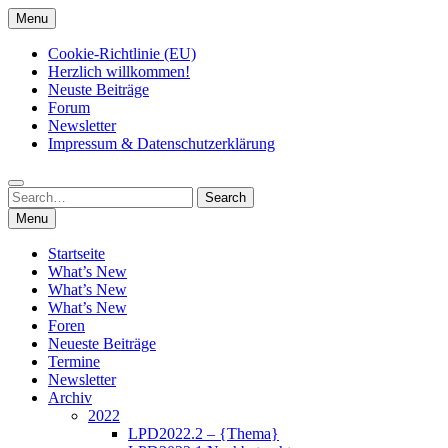
Skip
Menu
to
content
Cookie-Richtlinie (EU)
Herzlich willkommen!
Neuste Beiträge
Forum
Newsletter
Impressum & Datenschutzerklärung
Search
Search
for:
Menu
Startseite
What’s New
What’s New
What’s New
Foren
Neueste Beiträge
Termine
Newsletter
Archiv
2022
LPD2022.2 – {Thema}