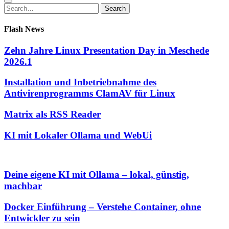
Search
Search
for:
Flash News
Zehn Jahre Linux Presentation Day in Meschede
2026.1
Installation und Inbetriebnahme des
Antivirenprogramms ClamAV für Linux
Matrix als RSS Reader
KI mit Lokaler Ollama und WebUi
Deine eigene KI mit Ollama – lokal, günstig,
machbar
Docker Einführung – Verstehe Container, ohne
Entwickler zu sein