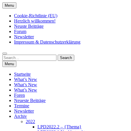
Skip
Menu
to
content
Cookie-Richtlinie (EU)
Herzlich willkommen!
Neuste Beiträge
Forum
Newsletter
Impressum & Datenschutzerklärung
Search
Search
for:
Menu
Startseite
What’s New
What’s New
What’s New
Foren
Neueste Beiträge
Termine
Newsletter
Archiv
2022
LPD2022.2 – {Thema}