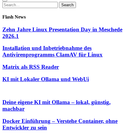
Search
Search
for:
Flash News
Zehn Jahre Linux Presentation Day in Meschede
2026.1
Installation und Inbetriebnahme des
Antivirenprogramms ClamAV für Linux
Matrix als RSS Reader
KI mit Lokaler Ollama und WebUi
Deine eigene KI mit Ollama – lokal, günstig,
machbar
Docker Einführung – Verstehe Container, ohne
Entwickler zu sein