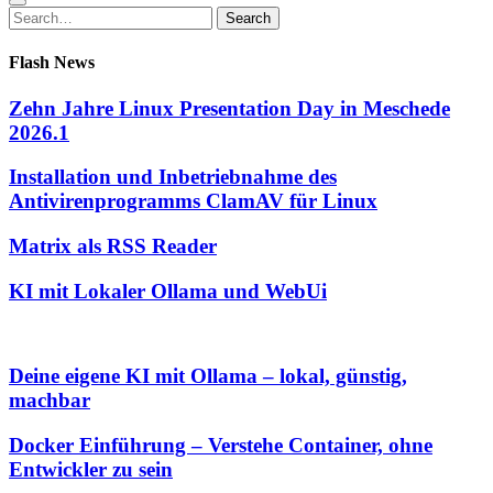
Search
Search
for:
Flash News
Zehn Jahre Linux Presentation Day in Meschede
2026.1
Installation und Inbetriebnahme des
Antivirenprogramms ClamAV für Linux
Matrix als RSS Reader
KI mit Lokaler Ollama und WebUi
Deine eigene KI mit Ollama – lokal, günstig,
machbar
Docker Einführung – Verstehe Container, ohne
Entwickler zu sein