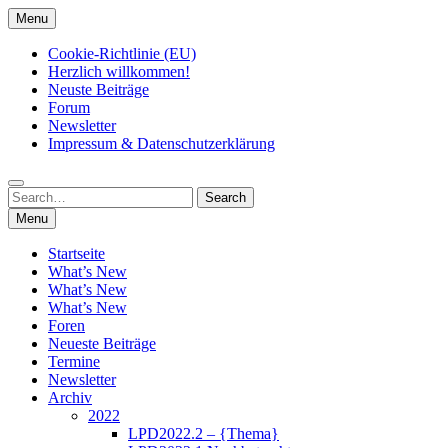
Skip
Menu
to
content
Cookie-Richtlinie (EU)
Herzlich willkommen!
Neuste Beiträge
Forum
Newsletter
Impressum & Datenschutzerklärung
Search
Search
for:
Menu
Startseite
What’s New
What’s New
What’s New
Foren
Neueste Beiträge
Termine
Newsletter
Archiv
2022
LPD2022.2 – {Thema}